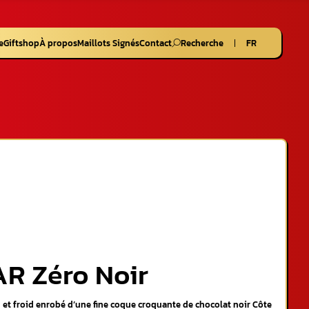
e
Giftshop
À propos
Maillots Signés
Contact
Recherche
FR
R Zéro Noir
t froid enrobé d’une fine coque croquante de chocolat noir Côte