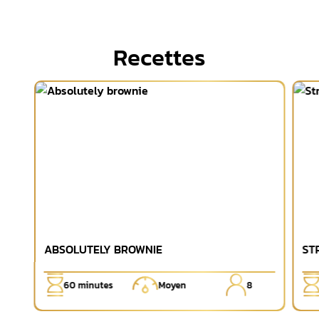
Recettes
ABSOLUTELY BROWNIE
ST
60
minutes
Moyen
8