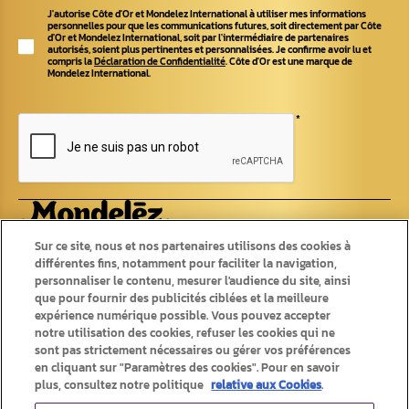
J'autorise Côte d'Or et Mondelez International à utiliser mes informations
personnelles pour que les communications futures, soit directement par Côte
d'Or et Mondelez International, soit par l'intermédiaire de partenaires
autorisés, soient plus pertinentes et personnalisées. Je confirme avoir lu et
compris la
Déclaration de Confidentialité
. Côte d'Or est une marque de
Mondelez International.
*
Produits
Recettes
Sur ce site, nous et nos partenaires utilisons des cookies à
différentes fins, notamment pour faciliter la navigation,
Tablettes
personnaliser le contenu, mesurer l'audience du site, ainsi
Recettes originales
Pralines
Recettes d'été
que pour fournir des publicités ciblées et la meilleure
Chokotoff
Recettes d'hiver
expérience numérique possible. Vous pouvez accepter
Bâtons
Saisonniers
notre utilisation des cookies, refuser les cookies qui ne
Autres chocolats
sont pas strictement nécessaires ou gérer vos préférences
en cliquant sur "Paramètres des cookies". Pour en savoir
plus, consultez notre politique
relative aux Cookies
.
Produits