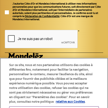
J'autorise Côte d'Or et Mondelez International à utiliser mes informations
personnelles pour que les communications futures, soit directement par Côte
d'Or et Mondelez International, soit par l'intermédiaire de partenaires
autorisés, soient plus pertinentes et personnalisées. Je confirme avoir lu et
compris la
Déclaration de Confidentialité
. Côte d'Or est une marque de
Mondelez International.
*
Produits
Recettes
Sur ce site, nous et nos partenaires utilisons des cookies à
différentes fins, notamment pour faciliter la navigation,
Tablettes
personnaliser le contenu, mesurer l'audience du site, ainsi
Recettes originales
Pralines
Recettes d'été
que pour fournir des publicités ciblées et la meilleure
Chokotoff
Recettes d'hiver
expérience numérique possible. Vous pouvez accepter
Bâtons
Saisonniers
notre utilisation des cookies, refuser les cookies qui ne
Autres chocolats
sont pas strictement nécessaires ou gérer vos préférences
en cliquant sur "Paramètres des cookies". Pour en savoir
plus, consultez notre politique
relative aux Cookies
.
Produits