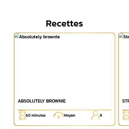
Recettes
ABSOLUTELY BROWNIE
ST
60
minutes
Moyen
8