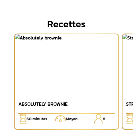
Recettes
ABSOLUTELY BROWNIE
ST
60
minutes
Moyen
8