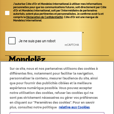
J'autorise Côte d'Or et Mondelez International à utiliser mes informations
personnelles pour que les communications futures, soit directement par Côte
d'Or et Mondelez International, soit par l'intermédiaire de partenaires
autorisés, soient plus pertinentes et personnalisées. Je confirme avoir lu et
compris la
Déclaration de Confidentialité
. Côte d'Or est une marque de
Mondelez International.
*
Produits
Recettes
Sur ce site, nous et nos partenaires utilisons des cookies à
différentes fins, notamment pour faciliter la navigation,
Tablettes
personnaliser le contenu, mesurer l'audience du site, ainsi
Recettes originales
Pralines
Recettes d'été
que pour fournir des publicités ciblées et la meilleure
Chokotoff
Recettes d'hiver
expérience numérique possible. Vous pouvez accepter
Bâtons
Saisonniers
notre utilisation des cookies, refuser les cookies qui ne
Autres chocolats
sont pas strictement nécessaires ou gérer vos préférences
en cliquant sur "Paramètres des cookies". Pour en savoir
plus, consultez notre politique
relative aux Cookies
.
Produits