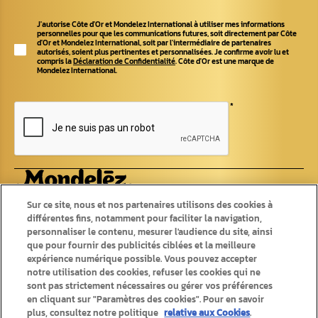
J'autorise Côte d'Or et Mondelez International à utiliser mes informations
personnelles pour que les communications futures, soit directement par Côte
d'Or et Mondelez International, soit par l'intermédiaire de partenaires
autorisés, soient plus pertinentes et personnalisées. Je confirme avoir lu et
compris la
Déclaration de Confidentialité
. Côte d'Or est une marque de
Mondelez International.
*
Produits
Recettes
Sur ce site, nous et nos partenaires utilisons des cookies à
différentes fins, notamment pour faciliter la navigation,
Tablettes
personnaliser le contenu, mesurer l'audience du site, ainsi
Recettes originales
Pralines
Recettes d'été
que pour fournir des publicités ciblées et la meilleure
Chokotoff
Recettes d'hiver
expérience numérique possible. Vous pouvez accepter
Bâtons
Saisonniers
notre utilisation des cookies, refuser les cookies qui ne
Autres chocolats
sont pas strictement nécessaires ou gérer vos préférences
en cliquant sur "Paramètres des cookies". Pour en savoir
plus, consultez notre politique
relative aux Cookies
.