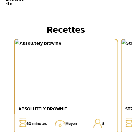
45 g
Recettes
ABSOLUTELY BROWNIE
ST
60
minutes
Moyen
8