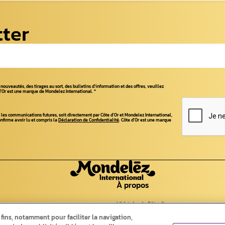
tter
nouveautés, des tirages au sort, des bulletins d'information et des offres, veuillez
 d'Or est une marque de Mondelez International.
*
 les communications futures, soit directement par Côte d'Or et Mondelez International,
onfirme avoir lu et compris la
Déclaration de Confidentialité
. Côte d'Or est une marque
À propos
s
L'histoire de Côte d'or
L'histoire du chocolat
 fins, notamment pour faciliter la navigation,
Cocoa Life
Contact