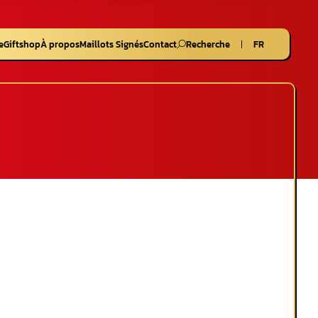
e
Giftshop
À propos
Maillots Signés
Contact
Recherche
FR