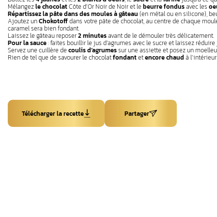
Mélangez
le chocolat
Côte d’Or Noir de Noir et le
beurre fondus
avec les
oe
Répartissez la pâte dans des moules à gâteau
(en métal ou en silicone), beu
Ajoutez un
Chokotoff
dans votre pâte de chocolat, au centre de chaque moule
caramel sera bien fondant.
Laissez le gâteau reposer
2 minutes
avant de le démouler très délicatement.
Pour la sauce
: faites bouillir le jus d’agrumes avec le sucre et laissez rédui
Servez une cuillère de
coulis d’agrumes
sur une assiette et posez un moelleu
Rien de tel que de savourer le chocolat
fondant
et
encore chaud
à l’intérieu
Télécharger la recette
Partager