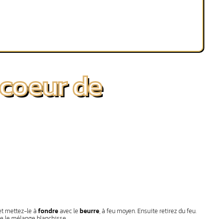
 coeur de
t mettez-le à
fondre
avec le
beurre
, à feu moyen. Ensuite retirez du feu.
e le mélange blanchisse.