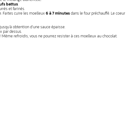
ufs battus
.
rrés et farinés.
. Faites cuire les moelleux
6 à 7 minutes
dans le four préchauffé. Le coeur
re jusqu’à obtention d’une sauce épaisse.
x par dessus.
r ! Même refroidis, vous ne pourrez resister à ces moelleux au chocolat.