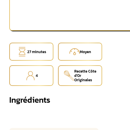
27 minutes
Moyen
Recette Côte
4
d'Or
Originales
Ingrédients