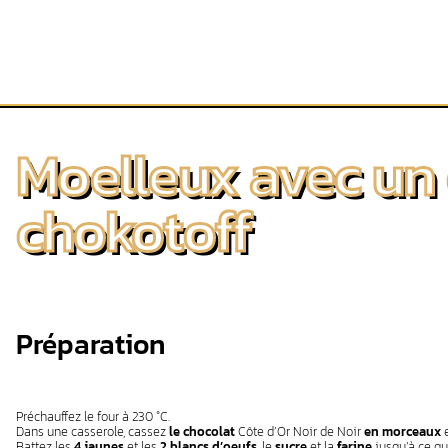
Moelleux avec un
chokotoff
Préparation
Préchauffez le four à 230 °C.
Dans une casserole, cassez
le chocolat
Côte d’Or Noir de Noir
en morceaux
e
Battez les
4 jaunes
et les
2 blancs d’oeufs
, le
sucre
et la
farine
jusqu’à ce qu