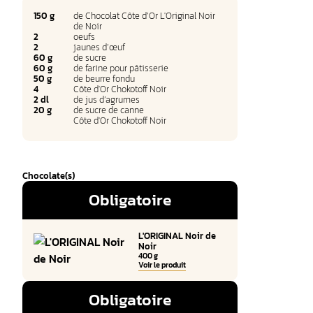
150 g
de Chocolat Côte d’Or L'Original Noir
de Noir
2
oeufs
2
jaunes d’œuf
60 g
de sucre
60 g
de farine pour pâtisserie
50 g
de beurre fondu
4
Côte d'Or Chokotoff Noir
2 dl
de jus d’agrumes
20 g
de sucre de canne
Côte d'Or Chokotoff Noir
Chocolate(s)
Obligatoire
L'ORIGINAL Noir de
Noir
400 g
Voir le produit
Obligatoire