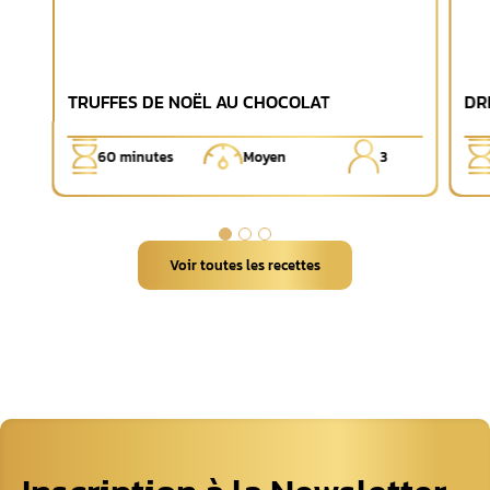
TRUFFES DE NOËL AU CHOCOLAT
DR
60
minutes
Moyen
3
Voir toutes les recettes