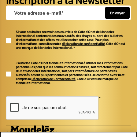
Inscription à la Newsletter
Envoyer
Si vous souhaitez recevoir des courriels de Côte d'Or et de Mondelez
International contenant des nouveautés, des tirages au sort, des bulletins
d'information et des offres, veuillez cocher cette case. Pour plus
d'informations, consultez notre
déclaration de confidentialité
. Côte d'Or est
une marque de Mondelez International.
*
J'autorise Côte d'Or et Mondelez International à utiliser mes informations
personnelles pour que les communications futures, soit directement par Côte
d'Or et Mondelez International, soit par l'intermédiaire de partenaires
autorisés, soient plus pertinentes et personnalisées. Je confirme avoir lu et
compris la
Déclaration de Confidentialité
. Côte d'Or est une marque de
Mondelez International.
*