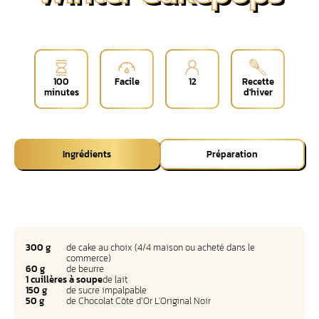
100
Facile
12
Recette
minutes
d'hiver
Ingrédients
Préparation
300 g
de cake au choix (4/4 maison ou acheté dans le
commerce)
60 g
de beurre
1 cuillères à soupe
de lait
150 g
de sucre impalpable
50 g
de Chocolat Côte d’Or L'Original Noir