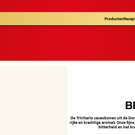
Producten
Recep
B
De Trinitario cacaobonen uit de D
rijke en krachtige aroma's. Onze fijn
bitterheid en het kr