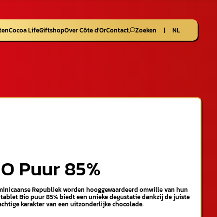
ten
Cocoa Life
Giftshop
Over Côte d'Or
Contact
Zoeken
NL
IO Puur 85%
ominicaanse Republiek worden hooggewaardeerd omwille van hun
e tablet Bio puur 85% biedt een unieke degustatie dankzij de juiste
achtige karakter van een uitzonderlijke chocolade.