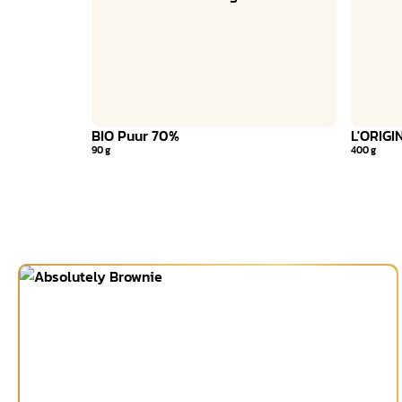
BIO Puur 70%
L'ORIGI
90 g
400 g