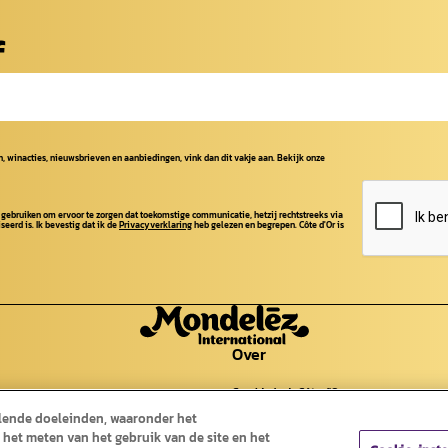
f
, winacties, nieuwsbrieven en aanbiedingen, vink dan dit vakje aan. Bekijk onze
 gebruiken om ervoor te zorgen dat toekomstige communicatie, hetzij rechtstreeks via
seerd is. Ik bevestig dat ik de
Privacyverklaring
heb gelezen en begrepen. Côte d'Or is
Over
Geschiedenis Côte d'Or
Geschiedenis chocolade
llende doeleinden, waaronder het
Cocoa Life
Contact
 het meten van het gebruik van de site en het