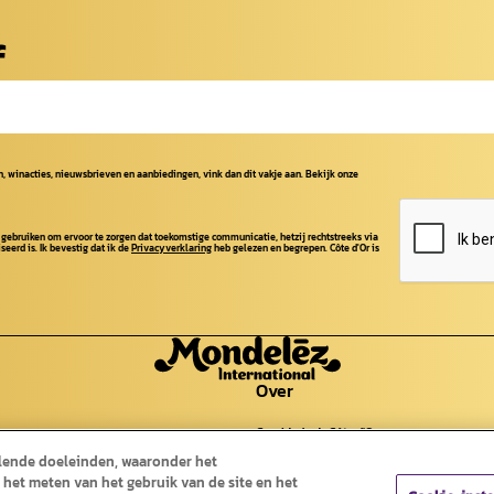
f
, winacties, nieuwsbrieven en aanbiedingen, vink dan dit vakje aan. Bekijk onze
 gebruiken om ervoor te zorgen dat toekomstige communicatie, hetzij rechtstreeks via
seerd is. Ik bevestig dat ik de
Privacyverklaring
heb gelezen en begrepen. Côte d'Or is
Over
Geschiedenis Côte d'Or
Geschiedenis chocolade
llende doeleinden, waaronder het
Cocoa Life
Contact
 het meten van het gebruik van de site en het