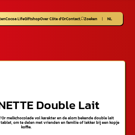
ten
Cocoa Life
Giftshop
Over Côte d'Or
Contact
Zoeken
NL
ETTE Double Lait
d’Or melkchocolade vol karakter en de alom bekende double lait
tablet, om te delen met vrienden en familie of lekker bij een kopje
koffie.