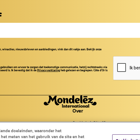
f
, winacties, nieuwsbrieven en aanbiedingen, vink dan dit vakje aan. Bekijk onze
 gebruiken om ervoor te zorgen dat toekomstige communicatie, hetzij rechtstreeks via
seerd is. Ik bevestig dat ik de
Privacyverklaring
heb gelezen en begrepen. Côte d'Or is
Over
Geschiedenis Côte d'Or
Geschiedenis chocolade
llende doeleinden, waaronder het
Cocoa Life
Contact
 het meten van het gebruik van de site en het