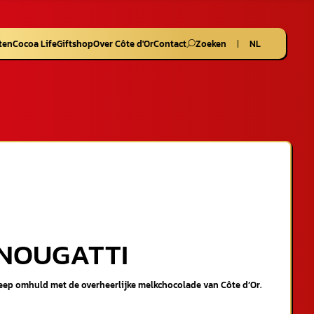
ten
Cocoa Life
Giftshop
Over Côte d'Or
Contact
Zoeken
NL
NOUGATTI
reep omhuld met de overheerlijke melkchocolade van Côte d’Or.