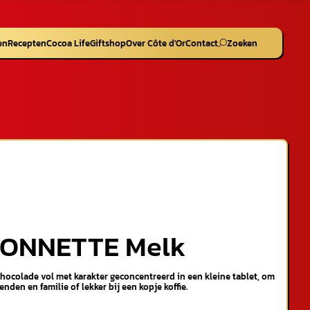
en
Recepten
Cocoa Life
Giftshop
Over Côte d'Or
Contact
Zoeken
ONNETTE Melk
chocolade vol met karakter geconcentreerd in een kleine tablet, om
enden en familie of lekker bij een kopje koffie.