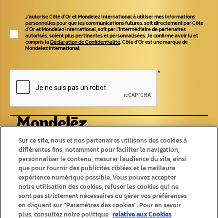
J'autorise Côte d'Or et Mondelez International à utiliser mes informations
personnelles pour que les communications futures, soit directement par Côte
d'Or et Mondelez International, soit par l'intermédiaire de partenaires
autorisés, soient plus pertinentes et personnalisées. Je confirme avoir lu et
compris la
Déclaration de Confidentialité
. Côte d'Or est une marque de
Mondelez International.
*
Produits
Recettes
Sur ce site, nous et nos partenaires utilisons des cookies à
différentes fins, notamment pour faciliter la navigation,
Tablettes
personnaliser le contenu, mesurer l'audience du site, ainsi
Recettes originales
Pralines
Recettes d'été
que pour fournir des publicités ciblées et la meilleure
Chokotoff
Recettes d'hiver
expérience numérique possible. Vous pouvez accepter
Bâtons
Saisonniers
notre utilisation des cookies, refuser les cookies qui ne
Autres chocolats
sont pas strictement nécessaires ou gérer vos préférences
en cliquant sur "Paramètres des cookies". Pour en savoir
plus, consultez notre politique
relative aux Cookies
.