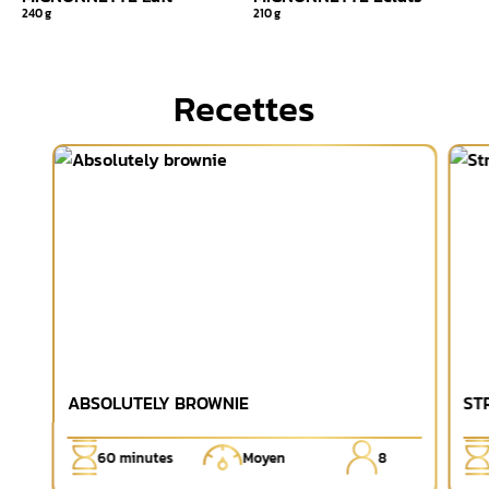
240 g
210 g
Recettes
ABSOLUTELY BROWNIE
ST
60
minutes
Moyen
8