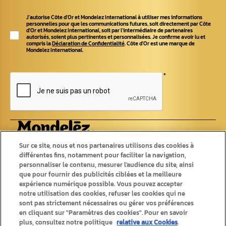
J'autorise Côte d'Or et Mondelez International à utiliser mes informations
personnelles pour que les communications futures, soit directement par Côte
d'Or et Mondelez International, soit par l'intermédiaire de partenaires
autorisés, soient plus pertinentes et personnalisées. Je confirme avoir lu et
compris la
Déclaration de Confidentialité
. Côte d'Or est une marque de
Mondelez International.
*
Produits
Recettes
Sur ce site, nous et nos partenaires utilisons des cookies à
différentes fins, notamment pour faciliter la navigation,
Tablettes
personnaliser le contenu, mesurer l'audience du site, ainsi
Recettes originales
Pralines
Recettes d'été
que pour fournir des publicités ciblées et la meilleure
Chokotoff
Recettes d'hiver
expérience numérique possible. Vous pouvez accepter
Bâtons
Saisonniers
notre utilisation des cookies, refuser les cookies qui ne
Autres chocolats
sont pas strictement nécessaires ou gérer vos préférences
en cliquant sur "Paramètres des cookies". Pour en savoir
plus, consultez notre politique
relative aux Cookies
.