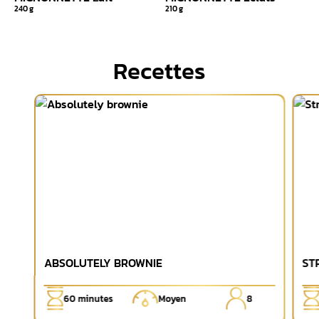
240 g
210 g
Recettes
ABSOLUTELY BROWNIE
ST
60
minutes
Moyen
8